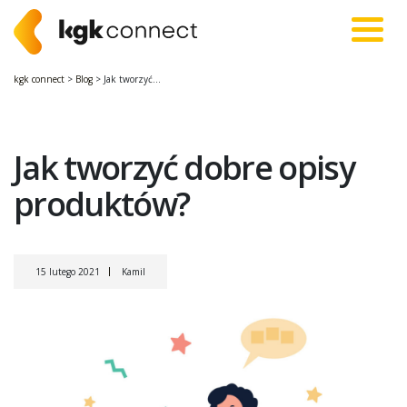
kgk connect
>
Blog
> Jak tworzyć...
Jak tworzyć dobre opisy
produktów?
15 lutego 2021
Kamil