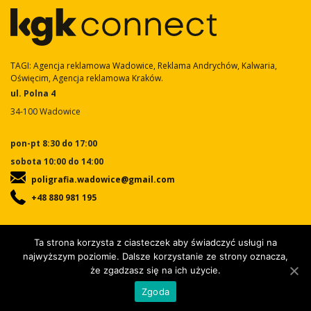
TAGI: Agencja reklamowa Wadowice, Reklama Andrychów, Kalwaria,
Oświęcim, Agencja reklamowa Kraków.
ul. Polna 4
34-100 Wadowice
pon-pt 8:30 do 17:00
sobota 10:00 do 14:00
poligrafia.wadowice@gmail.com
+48 880 981 195
Ta strona korzysta z ciasteczek aby świadczyć usługi na
najwyższym poziomie. Dalsze korzystanie ze strony oznacza,
że zgadzasz się na ich użycie.
Zgoda
2026 KGK Connect
Polityka prywatności