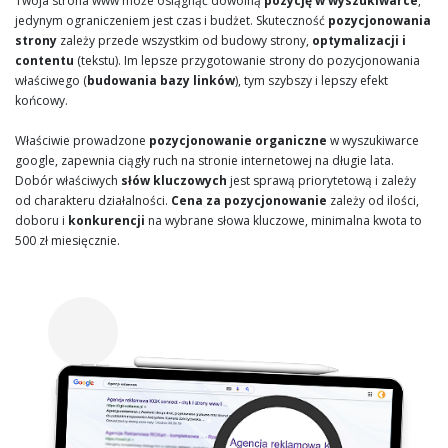
Twoja strona www może osiągnąć dowolną
pozycję w wyszukiwarce
,
jedynym ograniczeniem jest czas i budżet. Skuteczność
pozycjonowania
strony
zależy przede wszystkim od budowy strony,
optymalizacji i
contentu
(tekstu). Im lepsze przygotowanie strony do pozycjonowania
właściwego (
budowania bazy linków
), tym szybszy i lepszy efekt
końcowy.
Właściwie prowadzone
pozycjonowanie organiczne
w wyszukiwarce
google, zapewnia ciągły ruch na stronie internetowej na długie lata.
Dobór właściwych
słów kluczowych
jest sprawą priorytetową i zależy
od charakteru działalności.
Cena za pozycjonowanie
zależy od ilości,
doboru i
konkurencji
na wybrane słowa kluczowe, minimalna kwota to
500 zł miesięcznie.