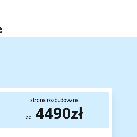
e
strona
rozbudowana
4490zł
od