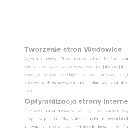
Tworzenie stron Wadowice
Agencja kreatywna
KGK connect specjalizuje się głównie w
p
wdrażaniu
nowoczesnych stron internetowych
. Jako specjaliś
wiedzę zdobytą poprzez ciągłe szkolenie i interesowanie się
internetowe Wadowice
wyróżnia
nieszablonowy
layout
, ale 
treści.
Optymalizacja strony intern
Przy
tworzeniu stron www
zapewniamy bardzo ważne rzeczy w
firmy nie wspominają. Dbamy aby
strona internetowa
miała
d
korzystamy
z programów do szybkiego
budowania stron
. B