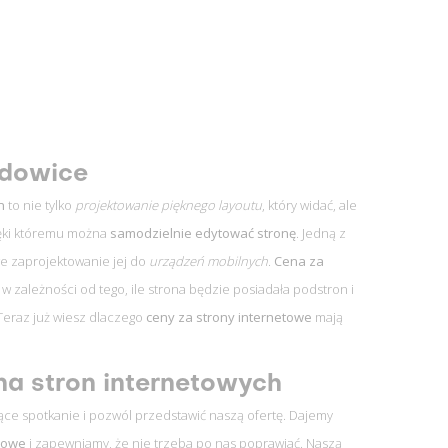
dowice
n
to nie tylko
projektowanie pięknego layoutu
, który widać, ale
ięki któremu można
samodzielnie edytować stronę
. Jedną z
we zaprojektowanie jej do
urządzeń mobilnych
.
Cena za
w zależności od tego, ile strona będzie posiadała podstron i
 Teraz już wiesz dlaczego
ceny za strony internetowe
mają
a stron internetowych
ce spotkanie i pozwól przedstawić naszą ofertę. Dajemy
etowe
i zapewniamy, że nie trzeba po nas poprawiać. Naszą