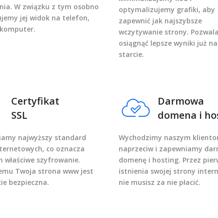
nia. W związku z tym osobno
optymalizujemy grafiki, aby
jemy jej widok na telefon,
zapewnić jak najszybsze
i komputer.
wczytywanie strony. Pozwala
osiągnąć lepsze wyniki już 
starcie.
Certyfikat
Darmowa
SSL
domena i ho
amy najwyższy standard
Wychodzimy naszym klient
nternetowych, co oznacza
naprzeciw i zapewniamy da
ch właściwe szyfrowanie.
domenę i hosting. Przez pier
temu Twoja strona www jest
istnienia swojej strony inter
cie bezpieczna.
nie musisz za nie płacić.