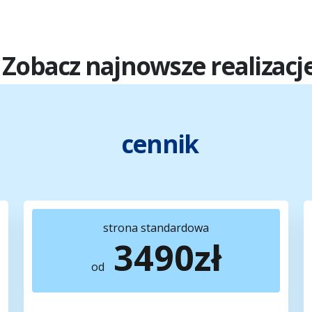
Zobacz najnowsze realizacj
cennik
strona
standardowa
3490zł
od