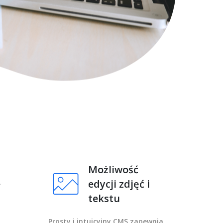
Możliwość
e
edycji zdjęć i
tekstu
Prosty i intuicyjny CMS zapewnia