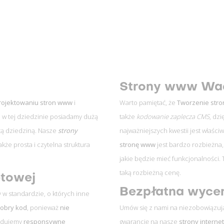
Strony www Wa
rojektowaniu stron www
i
Warto pamiętać, że
Tworzenie stro
ci w tej dziedzinie posiadamy dużą
także
kodowanie zaplecza CMS
, dz
 tą dziedziną. Nasze
strony
najważniejszych kwestii jest właści
także prosta i czytelna struktura
stronę www
jest bardzo rozbieżna, 
jakie będzie mieć funkcjonalności.
taką rozbieżną cenę.
etowej
Bezpłatna wycen
 standardzie, o których inne
obry kod
, ponieważ
nie
Umów się z nami na niezobowiązują
udujemy
responsywne
gwarancję na nasze
strony intern