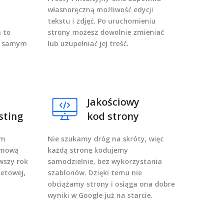
własnoręczną możliwość edycji
tekstu i zdjęć. Po uruchomieniu
 to
strony możesz dowolnie zmieniać
na samym
lub uzupełniać jej treść.
Jakościowy
sting
kod strony
om
Nie szukamy dróg na skróty, więc
rmową
każdą stronę kodujemy
wszy rok
samodzielnie, bez wykorzystania
netowej,
szablonów. Dzięki temu nie
obciążamy strony i osiąga ona dobre
wyniki w Google już na starcie.