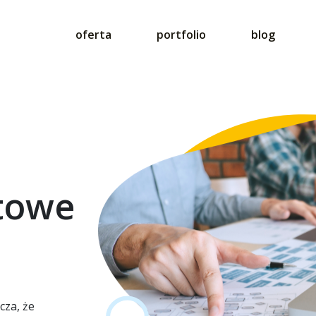
oferta
portfolio
blog
etowe
cza, że