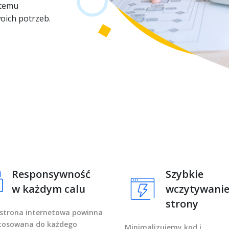
 temu
oich potrzeb.
Responsywność
Szybkie
w każdym calu
wczytywani
strony
 strona internetowa powinna
tosowana do każdego
Minimalizujemy kod i