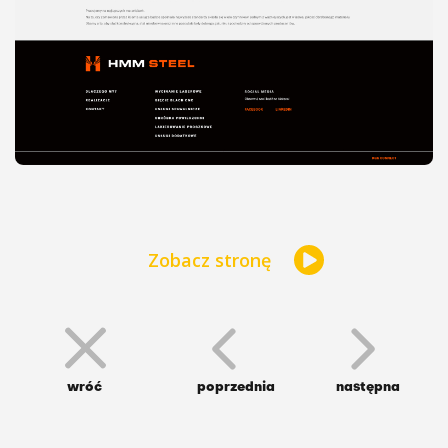
Zobacz stronę
wróć
poprzednia
następna